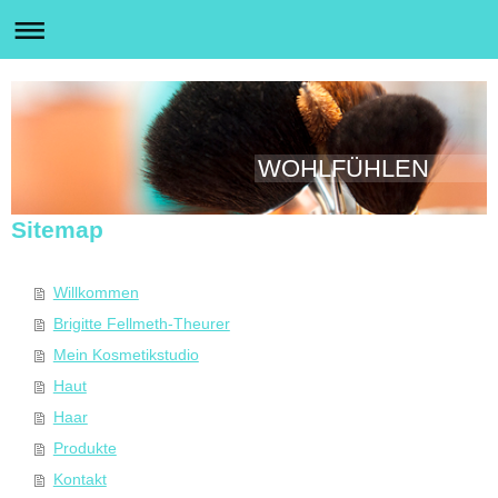
WOHLFÜHLEN
Sitemap
Willkommen
Brigitte Fellmeth-Theurer
Mein Kosmetikstudio
Haut
Haar
Produkte
Kontakt